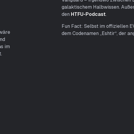
i
galaktischem Halbwissen. Außer
s
den
HTFU-Podcast
.
t
Fun Fact: Selbst im offiziellen 
 wäre
dem Codenamen „Eshtir“, der ang
und
as im
.
pselpiloten