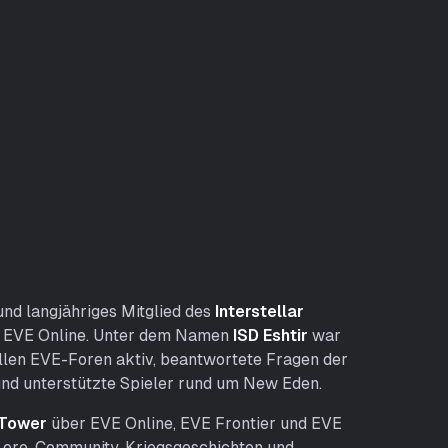
nd langjähriges Mitglied des
Interstellar
n
EVE Online
. Unter dem Namen
ISD Eshtir
war
iellen EVE-Foren aktiv, beantwortete Fragen der
d unterstützte Spieler rund um New Eden.
 Tower
über
EVE Online
,
EVE Frontier
und
EVE
ore, Community, Kriegsgeschichten und