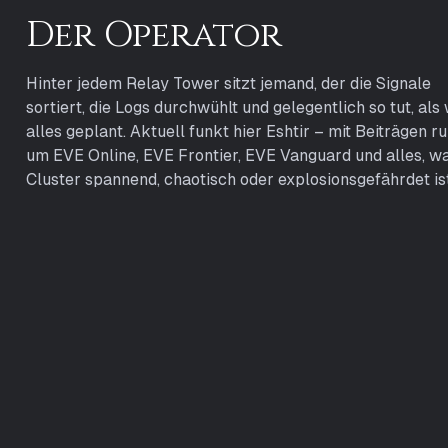
Der Operator
Hinter jedem Relay Tower sitzt jemand, der die Signale
sortiert, die Logs durchwühlt und gelegentlich so tut, als
alles geplant. Aktuell funkt hier Eshtir – mit Beiträgen r
um EVE Online, EVE Frontier, EVE Vanguard und alles, w
Cluster spannend, chaotisch oder explosionsgefährdet ist
Recommendations
Austrian
Pod-Express
Entertainment
Aus dem Leben des Ka
Eine österreichische Community
Neovenat0r