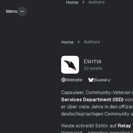
Authors
Home
Menu
Menu
Authors
Home
A
Eshtir
u
22 posts
t
Website
Bluesky
h
Capsuleer, Community-Veteran u
o
Services Department (ISD)
vo
er über viele Jahre in den offiz
r
deutschsprachigen Community un
s
Heute schreibt Eshtir auf
Relay
L
Vanguard
– irgendwo zwischen L